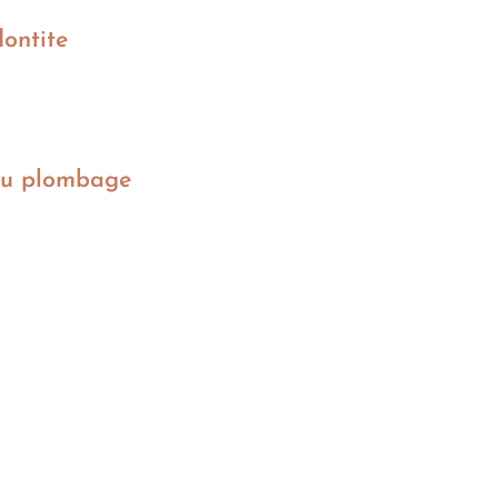
dontite
e au plombage