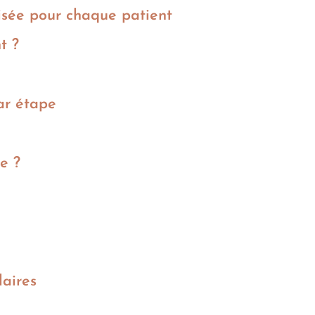
isée pour chaque patient
nt ?
ar étape
e ?
laires