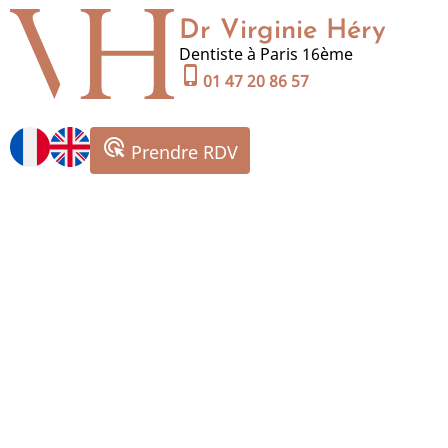
Aller
Dr Virginie Héry
au
Dentiste à Paris 16ème
contenu
phone_iphone
01 47 20 86 57
principal
ads_click
Prendre RDV